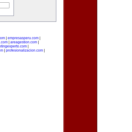
com
|
empresasperu.com
|
.com
|
areagestion.com
|
tingexperto.com
|
om
|
profesionalizacion.com
|