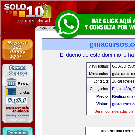
guiacursos.
El dueño de este dominio lo ha
Mayusculas:
GUIACURSO
Minusculas:
guiacursos.c
Longitud:
10 caracteres
Categorias:
EducaciÃ³n
,
P
Precio:
Realizar una 
Visitar!
guiacursos.
Serán consideradas ofer
Realizar una Oferta