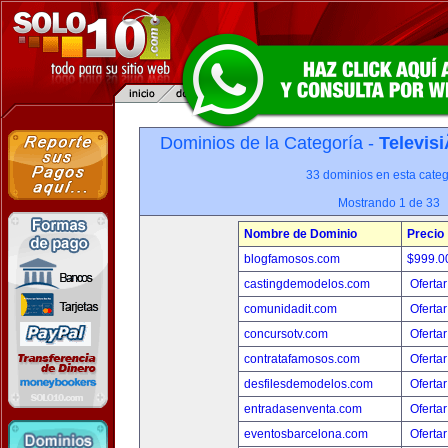
Dominios de la Categoría -
Televis
33 dominios en esta categ
Mostrando 1 de 33
Nombre de Dominio
Precio
blogfamosos.com
$999.
castingdemodelos.com
Ofertar
comunidadit.com
Ofertar
concursotv.com
Ofertar
contratafamosos.com
Ofertar
desfilesdemodelos.com
Ofertar
entradasenventa.com
Ofertar
eventosbarcelona.com
Ofertar