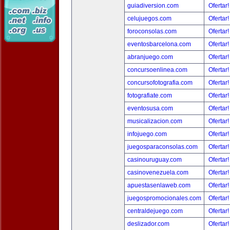
guiadiversion.com
Ofertar
celujuegos.com
Ofertar
foroconsolas.com
Ofertar
eventosbarcelona.com
Ofertar
abranjuego.com
Ofertar
concursoenlinea.com
Ofertar
concursofotografia.com
Ofertar
fotografiate.com
Ofertar
eventosusa.com
Ofertar
musicalizacion.com
Ofertar
infojuego.com
Ofertar
juegosparaconsolas.com
Ofertar
casinouruguay.com
Ofertar
casinovenezuela.com
Ofertar
apuestasenlaweb.com
Ofertar
juegospromocionales.com
Ofertar
centraldejuego.com
Ofertar
deslizador.com
Ofertar