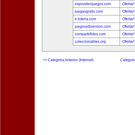
expovideojuegos.com
Ofertar
juegasgratis.com
Ofertar
e-loteria.com
Ofertar
juegosydiversion.com
Ofertar
compartirfotos.com
Ofertar
coleccionables.org
Ofertar
<< Categoria Anterior (Internet)
Categori