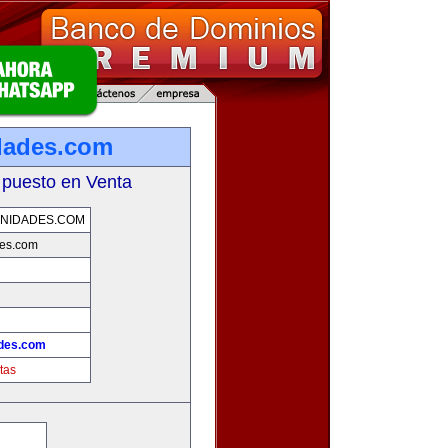
dades.com
 puesto en Venta
NIDADES.COM
des.com
des.com
tas