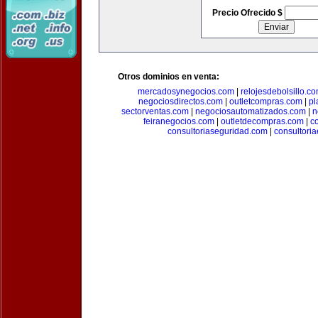
Precio Ofrecido $
Otros dominios en venta:
mercadosynegocios.com
|
relojesdebolsillo.c
negociosdirectos.com
|
outletcompras.com
|
pl
sectorventas.com
|
negociosautomatizados.com
|
n
feiranegocios.com
|
outletdecompras.com
|
c
consultoriaseguridad.com
|
consultori