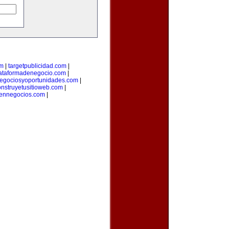
om
|
targetpublicidad.com
|
ataformadenegocio.com
|
egociosyoportunidades.com
|
onstruyetusitioweb.com
|
aennegocios.com
|