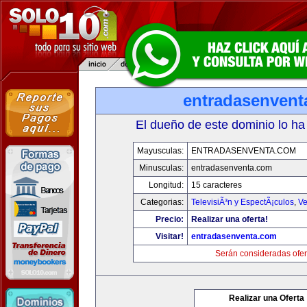
entradasenvent
El dueño de este dominio lo ha
Mayusculas:
ENTRADASENVENTA.COM
Minusculas:
entradasenventa.com
Longitud:
15 caracteres
Categorias:
TelevisiÃ³n y EspectÃ¡culos
,
Ve
Precio:
Realizar una oferta!
Visitar!
entradasenventa.com
Serán consideradas ofer
Realizar una Oferta