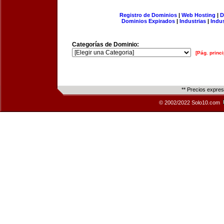
Registro de Dominios
|
Web Hosting
|
D
Dominios Expirados
|
Industrias
|
Indu
Categorías de Dominio:
[Pág. princi
** Precios expre
© 2002/2022 Solo10.com