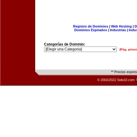
Registro de Dominios
|
Web Hosting
|
D
Dominios Expirados
|
Industrias
|
Indu
Categorías de Dominio:
[Pág. princi
** Precios expre
© 2002/2022 Solo10.com