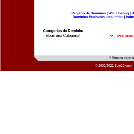
Registro de Dominios
|
Web Hosting
|
D
Dominios Expirados
|
Industrias
|
Indu
Categorías de Dominio:
[Pág. princi
** Precios expre
© 2002/2022 Solo10.com