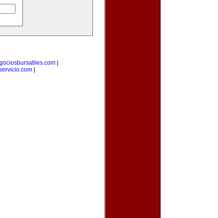
gociosbursatiles.com
|
ervicio.com
|