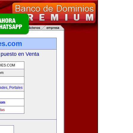
es.com
 puesto en Venta
DES.COM
om
dades
,
Portales
com
tas