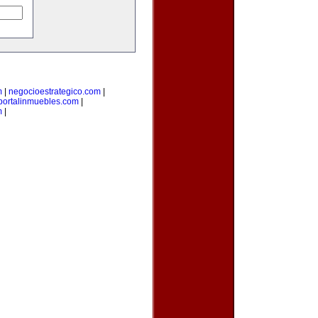
m
|
negocioestrategico.com
|
portalinmuebles.com
|
m
|