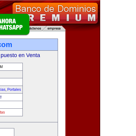
.com
 puesto en Venta
OM
cias
,
Portales
!
tas