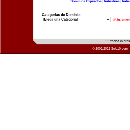
Dominios Expirados
|
Industrias
|
Indu
Categorías de Dominio:
[Pág. princi
** Precios expre
© 2002/2022 Solo10.com