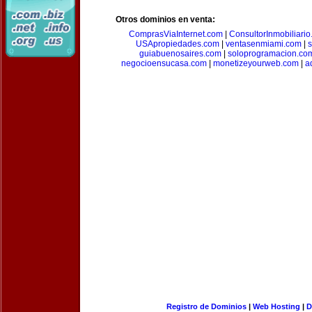
Otros dominios en venta:
ComprasViaInternet.com
|
ConsultorInmobiliari
USApropiedades.com
|
ventasenmiami.com
|
s
guiabuenosaires.com
|
soloprogramacion.co
negocioensucasa.com
|
monetizeyourweb.com
|
a
Registro de Dominios
|
Web Hosting
|
D