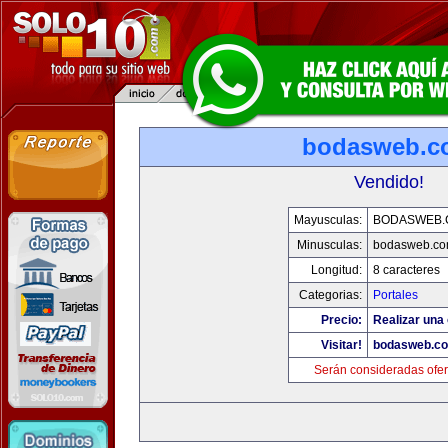
bodasweb.c
Vendido!
Mayusculas:
BODASWEB.
Minusculas:
bodasweb.c
Longitud:
8 caracteres
Categorias:
Portales
Precio:
Realizar una 
Visitar!
bodasweb.c
Serán consideradas ofer