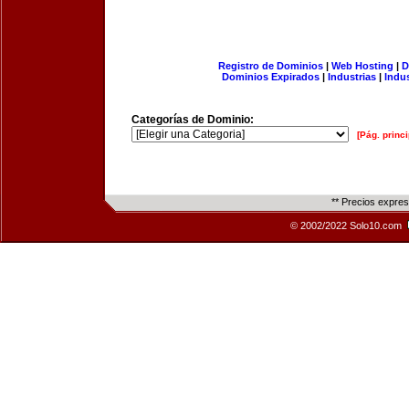
Registro de Dominios
|
Web Hosting
|
D
Dominios Expirados
|
Industrias
|
Indu
Categorías de Dominio:
[Pág. princi
** Precios expre
© 2002/2022 Solo10.com