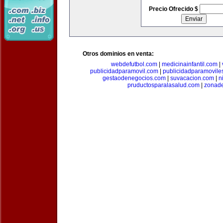
Precio Ofrecido $
Otros dominios en venta:
webdefutbol.com
|
medicinainfantil.com
|
publicidadparamovil.com
|
publicidadparamovile
gestaodenegocios.com
|
suvacacion.com
|
n
pruductosparalasalud.com
|
zonad