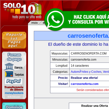
carrosenofert
El dueño de este dominio lo ha
Mayusculas:
CARROSENOFERTA.COM
Minusculas:
carrosenoferta.com
Longitud:
14 caracteres
Categorias:
AutomÃ³viles y Coches
,
Vent
Precio:
Realizar una oferta!
Visitar!
carrosenoferta.com
Serán consideradas ofer
Realizar una Oferta