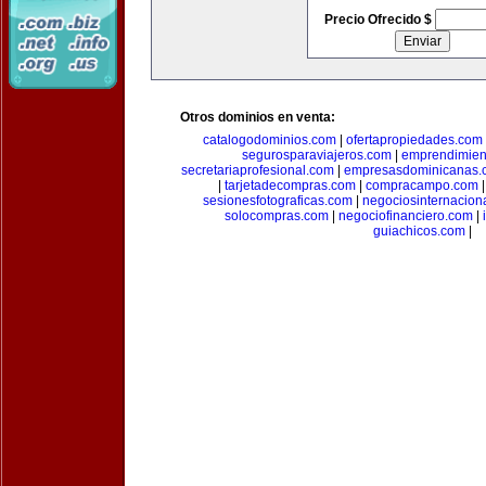
Precio Ofrecido $
Otros dominios en venta:
catalogodominios.com
|
ofertapropiedades.com
segurosparaviajeros.com
|
emprendimient
secretariaprofesional.com
|
empresasdominicanas.
|
tarjetadecompras.com
|
compracampo.com
sesionesfotograficas.com
|
negociosinternacion
solocompras.com
|
negociofinanciero.com
|
guiachicos.com
|