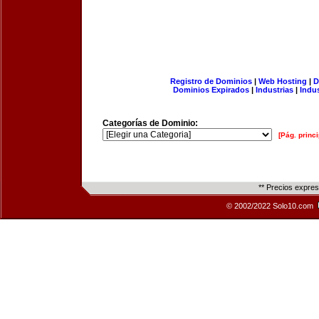
Registro de Dominios
|
Web Hosting
|
D
Dominios Expirados
|
Industrias
|
Indu
Categorías de Dominio:
[Pág. princi
** Precios expre
© 2002/2022 Solo10.com