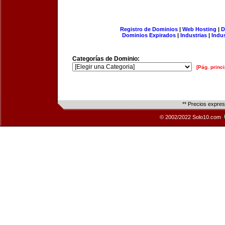
Registro de Dominios
|
Web Hosting
|
D
Dominios Expirados
|
Industrias
|
Indu
Categorías de Dominio:
[Pág. princi
** Precios expre
© 2002/2022 Solo10.com