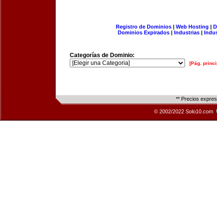
Registro de Dominios
|
Web Hosting
|
D
Dominios Expirados
|
Industrias
|
Indu
Categorías de Dominio:
[Pág. princi
** Precios expre
© 2002/2022 Solo10.com