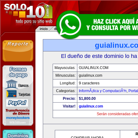
guialinux.c
El dueño de este dominio lo ha
Mayusculas:
GUIALINUX.COM
Minusculas:
guialinux.com
Longitud:
9 caracteres
Categorias:
InformÃ¡tica y ComputaciÃ³n
,
Porta
Precio:
$1,800.00
Visitar!
guialinux.com
Serán consideradas ofer
R