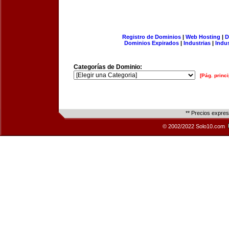
Registro de Dominios
|
Web Hosting
|
D
Dominios Expirados
|
Industrias
|
Indu
Categorías de Dominio:
[Pág. princi
** Precios expre
© 2002/2022 Solo10.com