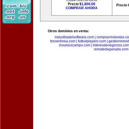
COMPRAR AHORA
Precio $
1,800.00
Precio 
COMPRAR AHORA
Otros dominios en venta:
industriadelsoftware.com
|
comprarviviendas.c
foroenlinea.com
|
futbolplayero.com
|
gestioninmob
insumoscampo.com
|
lideresdenegocios.co
rematedeganado.com