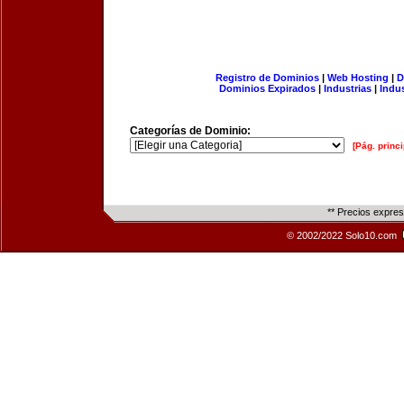
Registro de Dominios
|
Web Hosting
|
D
Dominios Expirados
|
Industrias
|
Indu
Categorías de Dominio:
[Pág. princi
** Precios expre
© 2002/2022 Solo10.com