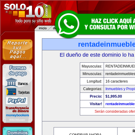
rentadeinmuebl
El dueño de este dominio lo ha
Mayusculas:
RENTADEINMUE
Minusculas:
rentadeinmueble
Longitud:
16 caracteres
Categorias:
Inmuebles y Prop
Precio:
$1,995.00
Visitar!
rentadeinmueble
Serán consideradas ofer
R