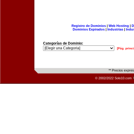
Registro de Dominios
|
Web Hosting
|
D
Dominios Expirados
|
Industrias
|
Indu
Categorías de Dominio:
[Pág. princi
** Precios expre
© 2002/2022 Solo10.com