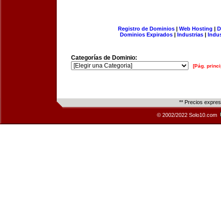
Registro de Dominios
|
Web Hosting
|
D
Dominios Expirados
|
Industrias
|
Indu
Categorías de Dominio:
[Pág. princi
** Precios expre
© 2002/2022 Solo10.com