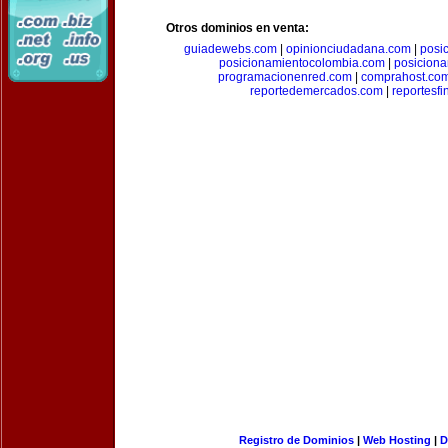
Otros dominios en venta:
guiadewebs.com
|
opinionciudadana.com
|
posi
posicionamientocolombia.com
|
posicion
programacionenred.com
|
comprahost.co
reportedemercados.com
|
reportesf
Registro de Dominios
|
Web Hosting
|
D