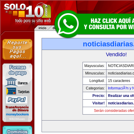
noticiasdiaria
Vendido!
Mayusculas:
NOTICIASDIAR
Minusculas:
noticiasdiarias
Longitud:
15 caracteres
Categorias:
InformaciÃ³n y N
Precio:
Realizar una of
Visitar!
noticiasdiaria
Serán consideradas ofer