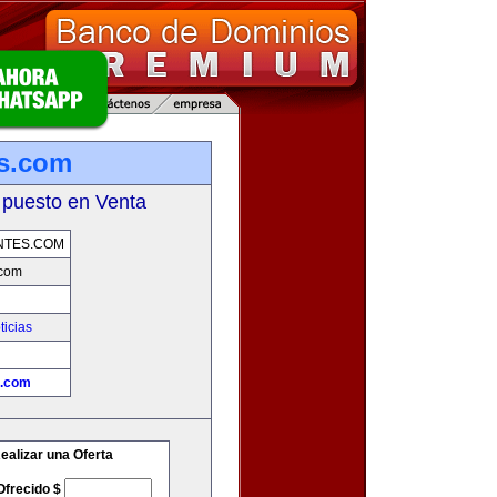
es.com
 puesto en Venta
NTES.COM
.com
ticias
s.com
ealizar una Oferta
Ofrecido $