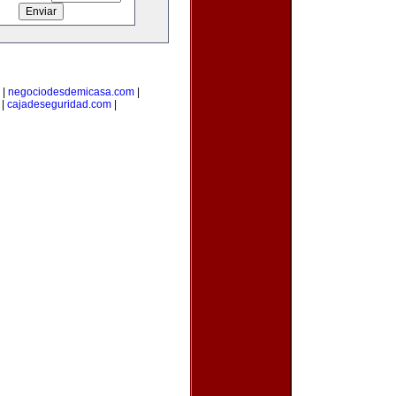
|
negociodesdemicasa.com
|
|
cajadeseguridad.com
|