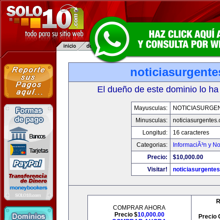
noticiasurgent
El dueño de este dominio lo ha
Mayusculas:
NOTICIASURGE
Minusculas:
noticiasurgentes
Longitud:
16 caracteres
Categorias:
InformaciÃ³n y No
Precio:
$10,000.00
Visitar!
noticiasurgente
R
COMPRAR AHORA
Precio $
10,000.00
Precio 