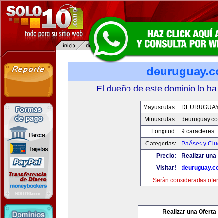
deuruguay.
El dueño de este dominio lo ha
Mayusculas:
DEURUGUAY
Minusculas:
deuruguay.c
Longitud:
9 caracteres
Categorias:
PaÃ­ses y Ci
Precio:
Realizar una 
Visitar!
deuruguay.c
Serán consideradas ofer
Realizar una Oferta