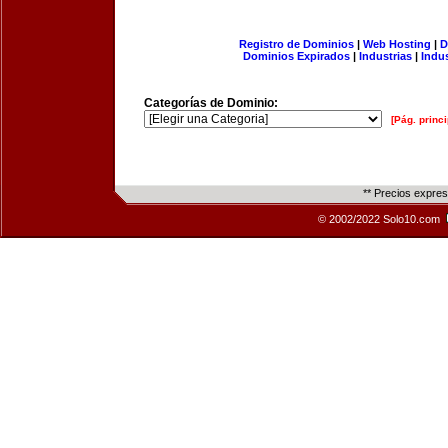
Registro de Dominios
|
Web Hosting
|
D
Dominios Expirados
|
Industrias
|
Indu
Categorías de Dominio:
[Pág. princi
** Precios expre
© 2002/2022 Solo10.com