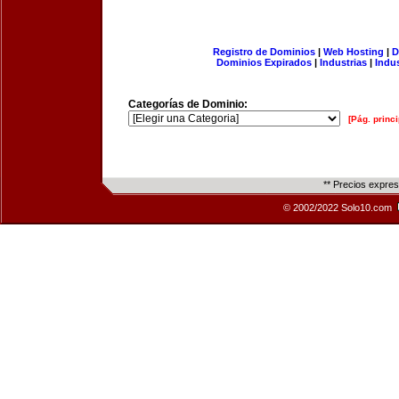
Registro de Dominios
|
Web Hosting
|
D
Dominios Expirados
|
Industrias
|
Indu
Categorías de Dominio:
[Pág. princi
** Precios expre
© 2002/2022 Solo10.com