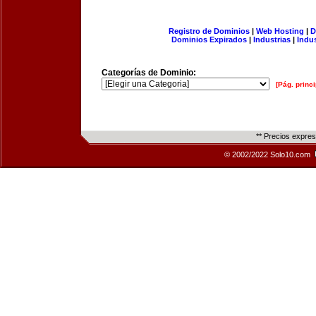
Registro de Dominios
|
Web Hosting
|
D
Dominios Expirados
|
Industrias
|
Indu
Categorías de Dominio:
[Pág. princi
** Precios expre
© 2002/2022 Solo10.com