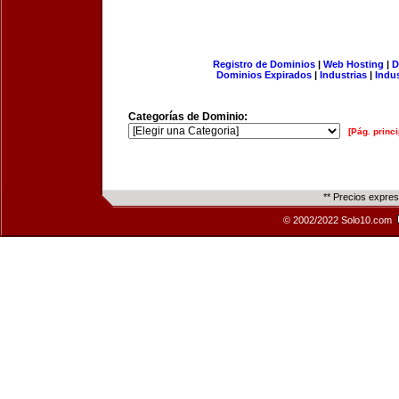
Registro de Dominios
|
Web Hosting
|
D
Dominios Expirados
|
Industrias
|
Indu
Categorías de Dominio:
[Pág. princi
** Precios expre
© 2002/2022 Solo10.com