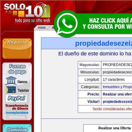
propiedadesezei
El dueño de este dominio lo ha
Mayusculas:
PROPIEDADESEZ
Minusculas:
propiedadesezei
Longitud:
17 caracteres
Categorias:
Inmuebles y Prop
Precio:
Realizar una ofer
Visitar!
propiedadesezei
Serán consideradas ofer
Realizar una Oferta