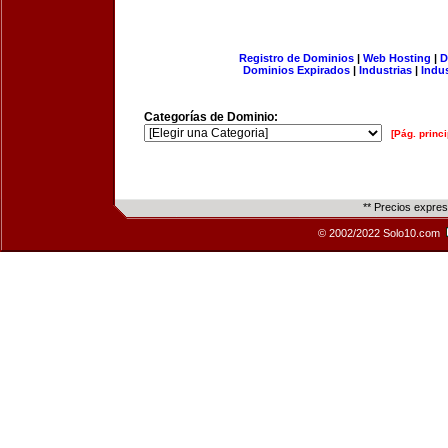
Registro de Dominios
|
Web Hosting
|
D
Dominios Expirados
|
Industrias
|
Indu
Categorías de Dominio:
[Pág. princi
** Precios expre
© 2002/2022 Solo10.com