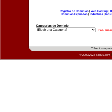
Registro de Dominios
|
Web Hosting
|
D
Dominios Expirados
|
Industrias
|
Indu
Categorías de Dominio:
[Pág. princi
** Precios expre
© 2002/2022 Solo10.com