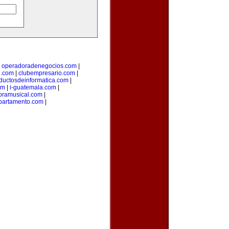
|
operadoradenegocios.com
|
g.com
|
clubempresario.com
|
ductosdeinformatica.com
|
om
|
i-guatemala.com
|
oramusical.com
|
partamento.com
|