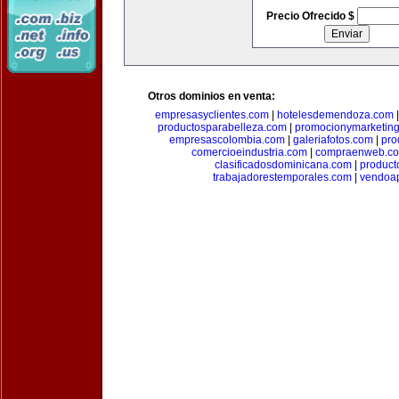
Precio Ofrecido $
Otros dominios en venta:
empresasyclientes.com
|
hotelesdemendoza.com
productosparabelleza.com
|
promocionymarketin
empresascolombia.com
|
galeriafotos.com
|
pro
comercioeindustria.com
|
compraenweb.c
clasificadosdominicana.com
|
product
trabajadorestemporales.com
|
vendoa