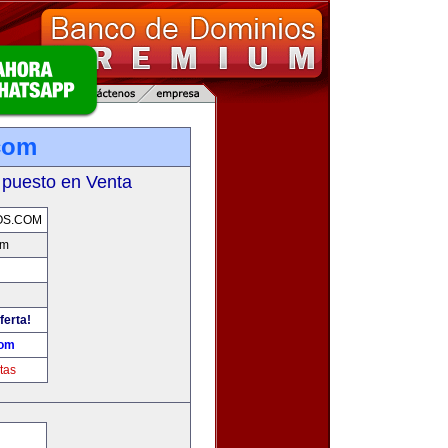
.com
 puesto en Venta
OS.COM
om
ferta!
com
tas