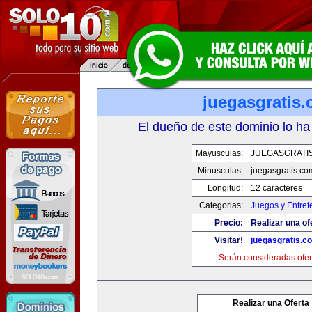
juegasgratis
El dueño de este dominio lo ha
Mayusculas:
JUEGASGRATI
Minusculas:
juegasgratis.co
Longitud:
12 caracteres
Categorias:
Juegos y Entret
Precio:
Realizar una of
Visitar!
juegasgratis.c
Serán consideradas ofer
Realizar una Oferta