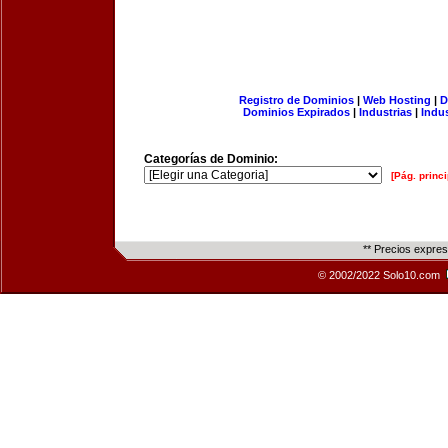
Registro de Dominios
|
Web Hosting
|
D
Dominios Expirados
|
Industrias
|
Indu
Categorías de Dominio:
[Pág. princi
** Precios expre
© 2002/2022 Solo10.com