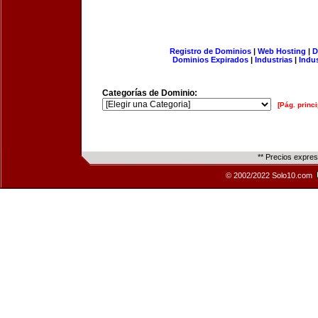
Registro de Dominios
|
Web Hosting
|
D
Dominios Expirados
|
Industrias
|
Indu
Categorías de Dominio:
[Pág. princi
** Precios expre
© 2002/2022 Solo10.com