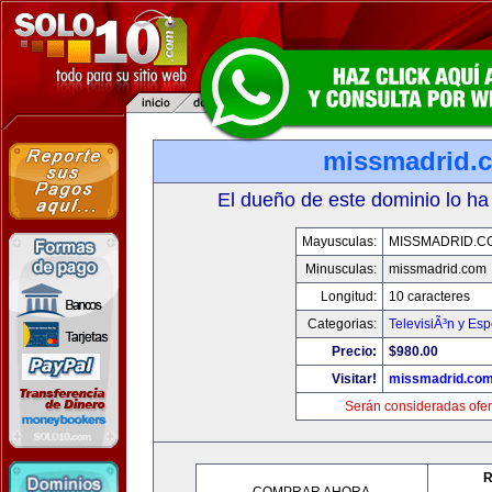
missmadrid.
El dueño de este dominio lo ha
Mayusculas:
MISSMADRID.C
Minusculas:
missmadrid.com
Longitud:
10 caracteres
Categorias:
TelevisiÃ³n y Esp
Precio:
$980.00
Visitar!
missmadrid.co
Serán consideradas ofer
R