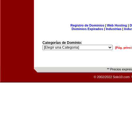
Registro de Dominios
|
Web Hosting
|
D
Dominios Expirados
|
Industrias
|
Indu
Categorías de Dominio:
[Pág. princi
** Precios expre
© 2002/2022 Solo10.com