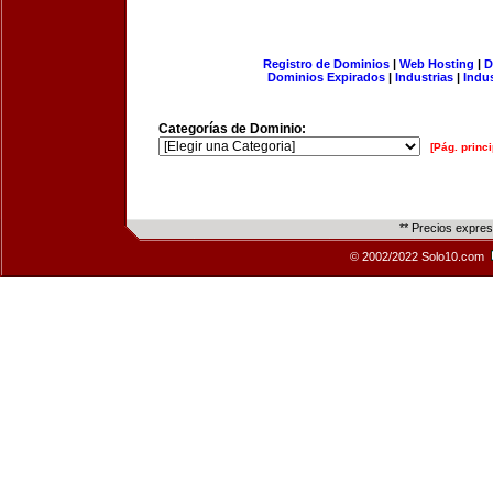
Registro de Dominios
|
Web Hosting
|
D
Dominios Expirados
|
Industrias
|
Indu
Categorías de Dominio:
[Pág. princi
** Precios expre
© 2002/2022 Solo10.com