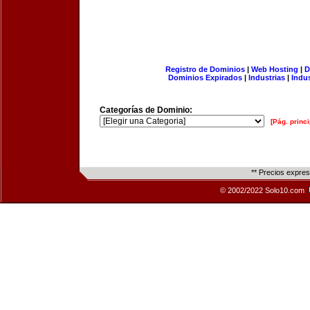
Registro de Dominios
|
Web Hosting
|
D
Dominios Expirados
|
Industrias
|
Indu
Categorías de Dominio:
[Pág. princi
** Precios expre
© 2002/2022 Solo10.com