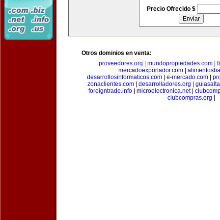
Precio Ofrecido $
Otros dominios en venta:
proveedores.org
|
mundopropiedades.com
|
f
mercadoexportador.com
|
alimentosb
desarrollosinformaticos.com
|
e-mercado.com
|
pr
zonaclientes.com
|
desarrolladores.org
|
guiasalt
foreigntrade.info
|
microelectronica.net
|
clubcom
clubcompras.org
|