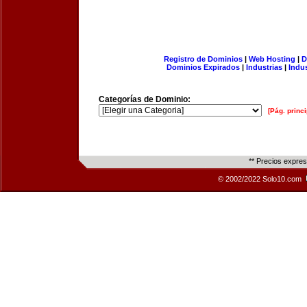
Registro de Dominios
|
Web Hosting
|
D
Dominios Expirados
|
Industrias
|
Indu
Categorías de Dominio:
[Pág. princi
** Precios expre
© 2002/2022 Solo10.com