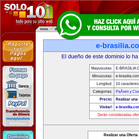
e-brasilia.c
El dueño de este dominio lo ha
Mayusculas:
E-BRASILIA
Minusculas:
e-brasilia.co
Longitud:
10 caracteres
Categorias:
PaÃ­ses y Ci
Precio:
Realizar una 
Visitar!
e-brasilia.co
Serán consideradas ofer
Realizar una Oferta