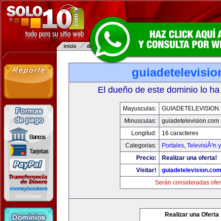
guiadetelevisi
El dueño de este dominio lo ha
Mayusculas:
GUIADETELEVISION
Minusculas:
guiadetelevision.com
Longitud:
16 caracteres
Categorias:
Portales
,
TelevisiÃ³n 
Precio:
Realizar una oferta!
Visitar!
guiadetelevision.co
Serán consideradas ofer
Realizar una Oferta