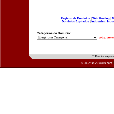
Registro de Dominios
|
Web Hosting
|
D
Dominios Expirados
|
Industrias
|
Indu
Categorías de Dominio:
[Pág. princi
** Precios expre
© 2002/2022 Solo10.com