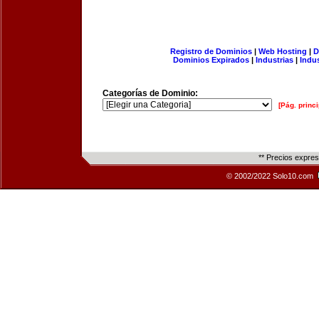
Registro de Dominios
|
Web Hosting
|
D
Dominios Expirados
|
Industrias
|
Indu
Categorías de Dominio:
[Pág. princi
** Precios expre
© 2002/2022 Solo10.com