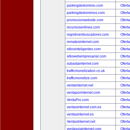
parkingdedominio.com
Oferta
parkingdedominios.com
Oferta
promocionwebsite.com
Oferta
recursosenlinea.com
Oferta
registroenbuscadores.com
Oferta
rematesinternet.com
Oferta
sitiosinteligentes.com
Oferta
sitiowebempresarial.com
Oferta
subastainternet.com
Oferta
trafficmonetization.co.uk
Oferta
trafficmonetize.com
Oferta
ventainternet.net
Oferta
ventaporinternet.com
Oferta
VentaPro.com
Oferta
ventasinternet.com.es
Oferta
ventasinternet.es
Oferta
VentasInternet.net
Oferta
ventasviainternet.com
Oferta