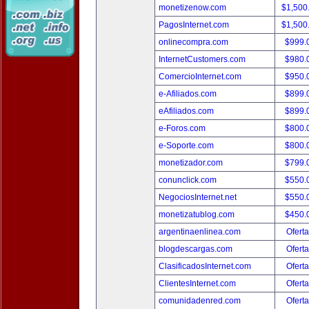
monetizenow.com
$1,500
PagosInternet.com
$1,500
onlinecompra.com
$999.
InternetCustomers.com
$980.
ComercioInternet.com
$950.
e-Afiliados.com
$899.
eAfiliados.com
$899.
e-Foros.com
$800.
e-Soporte.com
$800.
monetizador.com
$799.
conunclick.com
$550.
NegociosInternet.net
$550.
monetizatublog.com
$450.
argentinaenlinea.com
Oferta
blogdescargas.com
Oferta
ClasificadosInternet.com
Oferta
ClientesInternet.com
Oferta
comunidadenred.com
Oferta