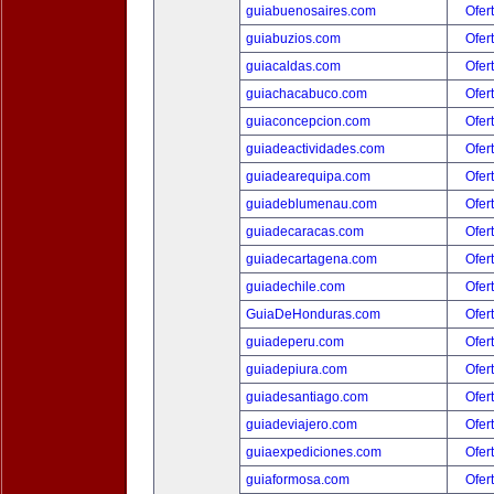
guiabuenosaires.com
Ofer
guiabuzios.com
Ofer
guiacaldas.com
Ofer
guiachacabuco.com
Ofer
guiaconcepcion.com
Ofer
guiadeactividades.com
Ofer
guiadearequipa.com
Ofer
guiadeblumenau.com
Ofer
guiadecaracas.com
Ofer
guiadecartagena.com
Ofer
guiadechile.com
Ofer
GuiaDeHonduras.com
Ofer
guiadeperu.com
Ofer
guiadepiura.com
Ofer
guiadesantiago.com
Ofer
guiadeviajero.com
Ofer
guiaexpediciones.com
Ofer
guiaformosa.com
Ofer