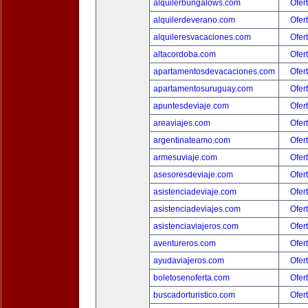
alquilerbungalows.com
Ofer
alquilerdeverano.com
Ofer
alquileresvacaciones.com
Ofer
altacordoba.com
Ofer
apartamentosdevacaciones.com
Ofer
apartamentosuruguay.com
Ofer
apuntesdeviaje.com
Ofer
areaviajes.com
Ofer
argentinateamo.com
Ofer
armesuviaje.com
Ofer
asesoresdeviaje.com
Ofer
asistenciadeviaje.com
Ofer
asistenciadeviajes.com
Ofer
asistenciaviajeros.com
Ofer
aventureros.com
Ofer
ayudaviajeros.com
Ofer
boletosenoferta.com
Ofer
buscadorturistico.com
Ofer