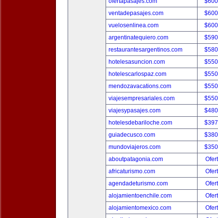
ofertapasajes.com
$600
ventadepasajes.com
$600
vuelosenlinea.com
$600
argentinatequiero.com
$590
restaurantesargentinos.com
$580
hotelesasuncion.com
$550
hotelescarlospaz.com
$550
mendozavacations.com
$550
viajesempresariales.com
$550
viajesypasajes.com
$480
hotelesdebariloche.com
$397
guiadecusco.com
$380
mundoviajeros.com
$350
aboutpatagonia.com
Ofer
africaturismo.com
Ofer
agendadeturismo.com
Ofer
alojamientoenchile.com
Ofer
alojamientomexico.com
Ofer