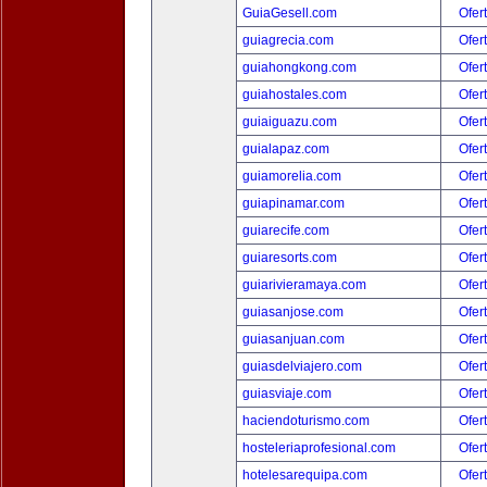
GuiaGesell.com
Ofer
guiagrecia.com
Ofer
guiahongkong.com
Ofer
guiahostales.com
Ofer
guiaiguazu.com
Ofer
guialapaz.com
Ofer
guiamorelia.com
Ofer
guiapinamar.com
Ofer
guiarecife.com
Ofer
guiaresorts.com
Ofer
guiarivieramaya.com
Ofer
guiasanjose.com
Ofer
guiasanjuan.com
Ofer
guiasdelviajero.com
Ofer
guiasviaje.com
Ofer
haciendoturismo.com
Ofer
hosteleriaprofesional.com
Ofer
hotelesarequipa.com
Ofer