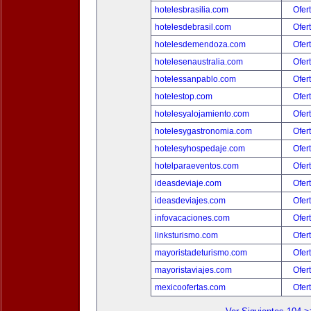
hotelesbrasilia.com
Ofer
hotelesdebrasil.com
Ofer
hotelesdemendoza.com
Ofer
hotelesenaustralia.com
Ofer
hotelessanpablo.com
Ofer
hotelestop.com
Ofer
hotelesyalojamiento.com
Ofer
hotelesygastronomia.com
Ofer
hotelesyhospedaje.com
Ofer
hotelparaeventos.com
Ofer
ideasdeviaje.com
Ofer
ideasdeviajes.com
Ofer
infovacaciones.com
Ofer
linksturismo.com
Ofer
mayoristadeturismo.com
Ofer
mayoristaviajes.com
Ofer
mexicoofertas.com
Ofer