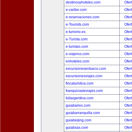
destinosyhoteles.com
Ofer
e-caribe.com
Ofer
e-reservaciones.com
Ofer
e-Tourists.com
Ofer
e-turismo.es
Ofer
e-Turista.com
Ofer
e-turistas.com
Ofer
e-viajeros.com
Ofer
enhoteles.com
Ofer
excursionesenbarco.com
Ofer
excursionesviajes.com
Ofer
fincaturistica.com
Ofer
franquiciadeviajes.com
Ofer
fullargentina.com
Ofer
guiabaires.com
Ofer
guiabarranquilla.com
Ofer
guiabeijing.com
Ofer
guiabsas.com
Ofer