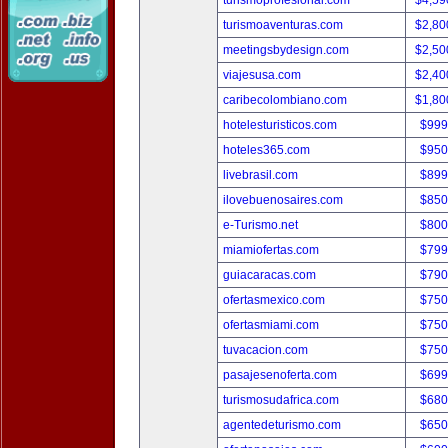
turismoprofesional.com
$4,59
turismoaventuras.com
$2,80
meetingsbydesign.com
$2,50
viajesusa.com
$2,40
caribecolombiano.com
$1,80
hotelesturisticos.com
$999
hoteles365.com
$950
livebrasil.com
$899
ilovebuenosaires.com
$850
e-Turismo.net
$800
miamiofertas.com
$799
guiacaracas.com
$790
ofertasmexico.com
$750
ofertasmiami.com
$750
tuvacacion.com
$750
pasajesenoferta.com
$699
turismosudafrica.com
$680
agentedeturismo.com
$650