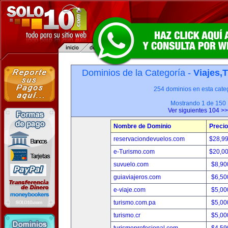
Dominios de la Categoría -
Viajes,
254 dominios en esta categ
Mostrando 1 de 150
Ver siguientes 104 >>
Nombre de Dominio
Precio
reservaciondevuelos.com
$28,9
e-Turismo.com
$20,0
suvuelo.com
$8,90
guiaviajeros.com
$6,50
e-viaje.com
$5,00
turismo.com.pa
$5,00
turismo.cr
$5,00