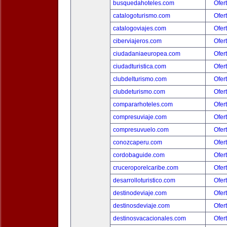
busquedahoteles.com
Ofer
catalogoturismo.com
Ofer
catalogoviajes.com
Ofer
ciberviajeros.com
Ofer
ciudadaniaeuropea.com
Ofer
ciudadturistica.com
Ofer
clubdelturismo.com
Ofer
clubdeturismo.com
Ofer
compararhoteles.com
Ofer
compresuviaje.com
Ofer
compresuvuelo.com
Ofer
conozcaperu.com
Ofer
cordobaguide.com
Ofer
cruceroporelcaribe.com
Ofer
desarrolloturistico.com
Ofer
destinodeviaje.com
Ofer
destinosdeviaje.com
Ofer
destinosvacacionales.com
Ofer