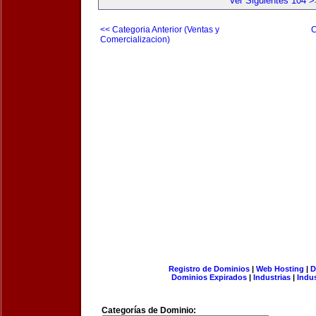
Ver Siguientes 104 >
<< Categoria Anterior (Ventas y
C
Comercializacion)
Registro de Dominios
|
Web Hosting
|
D
Dominios Expirados
|
Industrias
|
Indu
Categorías de Dominio: