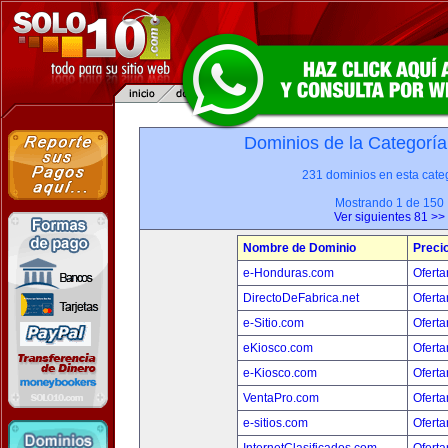
Dominios de la Categoría
231 dominios en esta categ
Mostrando 1 de 150
Ver siguientes 81 >>
Nombre de Dominio
Preci
e-Honduras.com
Oferta
DirectoDeFabrica.net
Oferta
e-Sitio.com
Oferta
eKiosco.com
Oferta
e-Kiosco.com
Oferta
VentaPro.com
Oferta
e-sitios.com
Oferta