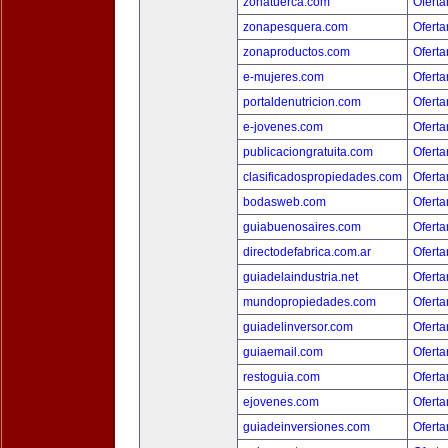
zonatuerca.com
Oferta
zonapesquera.com
Oferta
zonaproductos.com
Oferta
e-mujeres.com
Oferta
portaldenutricion.com
Oferta
e-jovenes.com
Oferta
publicaciongratuita.com
Oferta
clasificadospropiedades.com
Oferta
bodasweb.com
Oferta
guiabuenosaires.com
Oferta
directodefabrica.com.ar
Oferta
guiadelaindustria.net
Oferta
mundopropiedades.com
Oferta
guiadelinversor.com
Oferta
guiaemail.com
Oferta
restoguia.com
Oferta
ejovenes.com
Oferta
guiadeinversiones.com
Oferta