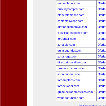
reinventarse.com
Oferta
buscarycomprar.com
Oferta
planetafamosos.com
Oferta
contactosycitas.com
Oferta
diretoriocomercial.com
Oferta
clasificadosdechile.com
Oferta
forobrasil.com
Oferta
zonalujo.com
Oferta
guiaseguridad.com
Oferta
zonahogar.com
Oferta
directoriocreativo.com
Oferta
puertoricovirtual.com
Oferta
expomundial.com
Oferta
foroempleos.com
Oferta
foroecuador.com
Oferta
guiaelectrodomesticos.com
Oferta
webdeanuncios.com
Oferta