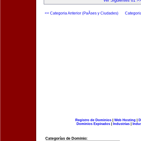
Ver Siguientes 81 >
<< Categoria Anterior (PaÃ­ses y Ciudades)
Categori
Registro de Dominios
|
Web Hosting
|
D
Dominios Expirados
|
Industrias
|
Indu
Categorías de Dominio: