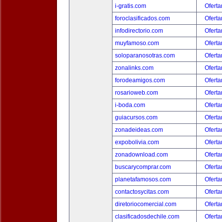
i-gratis.com
Oferta
foroclasificados.com
Oferta
infodirectorio.com
Oferta
muyfamoso.com
Oferta
soloparanosotras.com
Oferta
zonalinks.com
Oferta
forodeamigos.com
Oferta
rosarioweb.com
Oferta
i-boda.com
Oferta
guiacursos.com
Oferta
zonadeideas.com
Oferta
expobolivia.com
Oferta
zonadownload.com
Oferta
buscarycomprar.com
Oferta
planetafamosos.com
Oferta
contactosycitas.com
Oferta
diretoriocomercial.com
Oferta
clasificadosdechile.com
Oferta