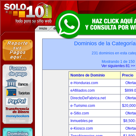
Dominios de la Categoría
231 dominios en esta categ
Mostrando 1 de 150
Ver siguientes 81 >>
Nombre de Dominio
Precio
e-Honduras.com
Oferta
eAfiliados.com
$899.
DirectoDeFabrica.net
Oferta
e-Turismo.com
$20,000
e-Sitio.com
Oferta
Inmuebles.pe
$8,500
e-Kiosco.com
Oferta