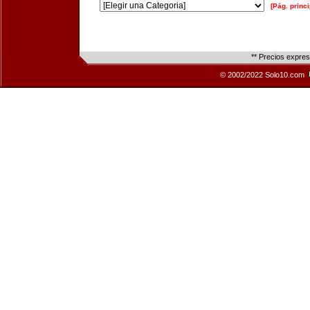
[Pág. princi
** Precios expre
© 2002/2022 Solo10.com